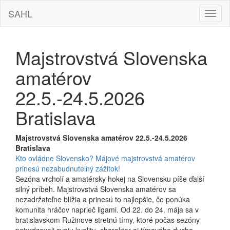
SAHL
Hamb
navig
Majstrovstvá Slovenska
amatérov
22.5.-24.5.2026
Bratislava
Majstrovstvá Slovenska amatérov 22.5.-24.5.2026
Bratislava
Kto ovládne Slovensko? Májové majstrovstvá amatérov
prinesú nezabudnuteľný zážitok!
Sezóna vrcholí a amatérsky hokej na Slovensku píše ďalší
silný príbeh. Majstrovstvá Slovenska amatérov sa
nezadržateľne blížia a prinesú to najlepšie, čo ponúka
komunita hráčov naprieč ligami. Od 22. do 24. mája sa v
bratislavskom Ružinove stretnú tímy, ktoré počas sezóny