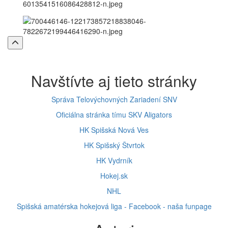
Späť
na
vrch
stránky
Navštívte aj tieto stránky
Správa Telovýchovných Zariadení SNV
Oficiálna stránka tímu SKV Aligators
HK Spišská Nová Ves
HK Spišský Štvrtok
HK Vydrník
Hokej.sk
NHL
Spišská amatérska hokejová liga - Facebook - naša funpage