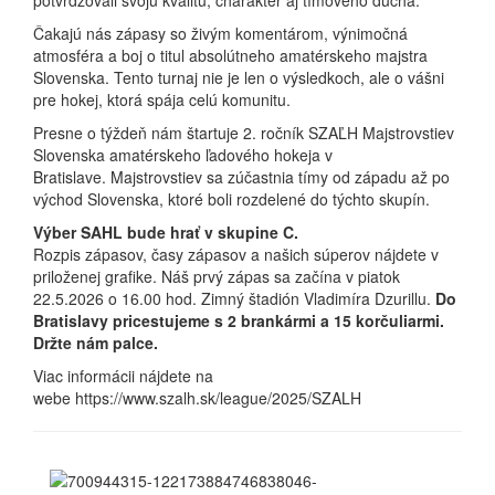
potvrdzovali svoju kvalitu, charakter aj tímového ducha.
Čakajú nás zápasy so živým komentárom, výnimočná
atmosféra a boj o titul absolútneho amatérskeho majstra
Slovenska. Tento turnaj nie je len o výsledkoch, ale o vášni
pre hokej, ktorá spája celú komunitu.
Presne o týždeň nám štartuje 2. ročník SZAĽH Majstrovstiev
Slovenska amatérskeho ľadového hokeja v
Bratislave. Majstrovstiev sa zúčastnia tímy od západu až po
východ Slovenska, ktoré boli rozdelené do týchto skupín.
Výber SAHL bude hrať v skupine C.
Rozpis zápasov, časy zápasov a našich súperov nájdete v
priloženej grafike. Náš prvý zápas sa začína v piatok
22.5.2026 o 16.00 hod. Zimný štadión Vladimíra Dzurillu.
Do
Bratislavy pricestujeme s 2 brankármi a 15 korčuliarmi.
Držte nám palce.
Viac informácii nájdete na
webe https://www.szalh.sk/league/2025/SZALH