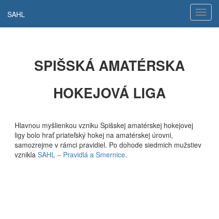
Hamb
SAHL
navig
SPIŠSKÁ AMATÉRSKA
HOKEJOVÁ LIGA
Hlavnou myšlienkou vzniku Spišskej amatérskej hokejovej
ligy bolo hrať priateľský hokej na amatérskej úrovni,
samozrejme v rámci pravidiel. Po dohode siedmich mužstiev
vznikla
SAHL – Pravidlá a Smernice
.