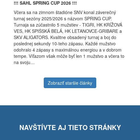
!!! SAHL SPRING CUP 2026 !!!
Včera sa na zimnom štadióne SNV konal záverečný
turnaj sezóny 2025/2026 s názvom SPRING CUP.
Turnaja sa zúčastnilo 5 mužstiev - TIGRI, HK KRÍŽOVÁ
VES, HK SPIŠSKÁ BELÁ, HK LETANOVCE-GRIBARE a
SKV ALIGATORS. Kvalitne obsadený turnaj a boj do
poslednej sekundy 10-teho zápasu. Každé mužstvo
odohralo 4 zápasy s maximálnou energiou a v dobrom
tempe. Víťazom však môže byť len 1 mužstvo a včera to
na svoju…
Zobraziť staršie články
NAVŠTÍVTE AJ TIETO STRÁNKY